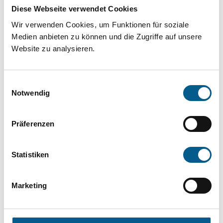
Projekt oder ein Vorhaben? Hier können Sie
Diese Webseite verwendet Cookies
direkt über unsere Fördermitteldatenbank und
Wir verwenden Cookies, um Funktionen für soziale
Stiftungsdatenbank recherchieren. Bei der
Medien anbieten zu können und die Zugriffe auf unsere
Website zu analysieren.
Suche bitte die Groß- und Kleinschreibung
beachten.
Einwilligungsauswahl
Notwendig
Bitte Suchbegriff eingeben. Ergebnisse
können durch die Wahl von Bereichen oder
Präferenzen
Kategorien verfeinert werden.
Statistiken
Suchen
Marketing
Aktive Filter: