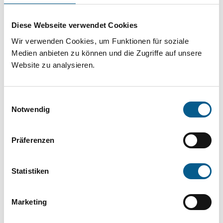
Projekt oder ein Vorhaben? Hier können Sie
direkt über unsere Fördermitteldatenbank und
Diese Webseite verwendet Cookies
Stiftungsdatenbank recherchieren. Bei der
Wir verwenden Cookies, um Funktionen für soziale
Suche bitte die Groß- und Kleinschreibung
Medien anbieten zu können und die Zugriffe auf unsere
Website zu analysieren.
beachten.
Einwilligungsauswahl
Bitte Suchbegriff eingeben. Ergebnisse
Notwendig
können durch die Wahl von Bereichen oder
Kategorien verfeinert werden.
Präferenzen
Suchen
Statistiken
Aktive Filter:
Marketing