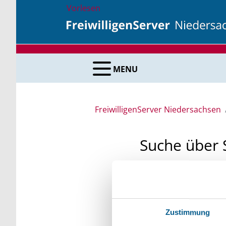
Vorlesen
MENU
FreiwilligenServer Niedersachsen
Suche über 
Sie suchen finanzielle
unsere Fördermittelda
Kleinschreibung beach
Zustimmung