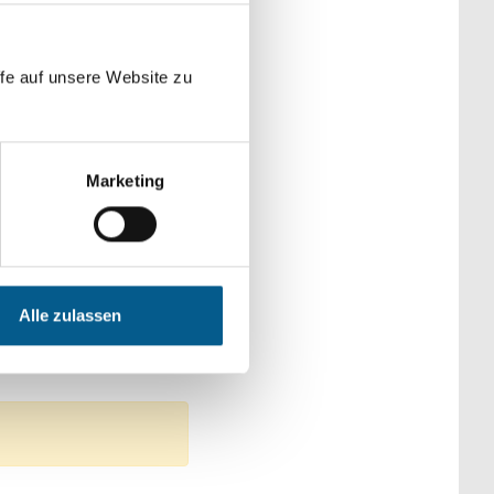
der Kategorien
fe auf unsere Website zu
Marketing
 Kirchliche Zwecke
Alle zulassen
ziehung