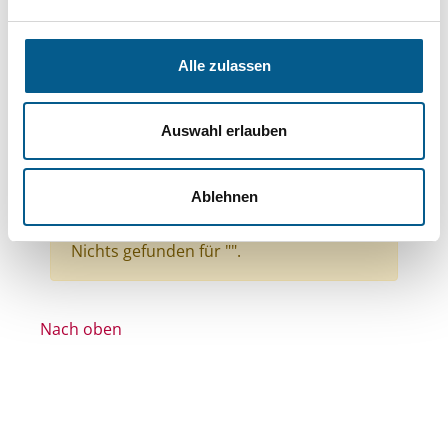
Themen: Kinder, Jugendliche & Familie
Themen: Hilfsbedürftige Menschen
Alle zulassen
Themen: Wissenschaft und Forschung
Themen: Kirchliche Zwecke
Auswahl erlauben
Themen: Integration
Themen: Politische Bildung & Demokratie
Ablehnen
Alle Filter entfernen
Nichts gefunden für "".
Nach oben