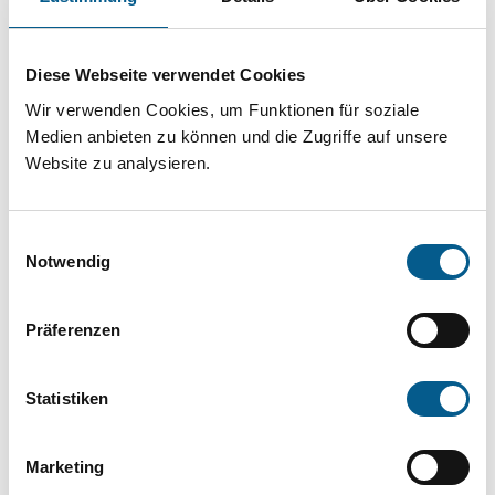
Projekt oder ein Vorhaben? Hier können Sie
direkt über unsere Fördermitteldatenbank und
Diese Webseite verwendet Cookies
Stiftungsdatenbank recherchieren. Bei der
Wir verwenden Cookies, um Funktionen für soziale
Suche bitte die Groß- und Kleinschreibung
Medien anbieten zu können und die Zugriffe auf unsere
beachten.
Website zu analysieren.
Bitte Suchbegriff eingeben. Ergebnisse
Einwilligungsauswahl
können durch die Wahl von Bereichen oder
Notwendig
Kategorien verfeinert werden.
Präferenzen
Suchen
Statistiken
Aktive Filter:
Marketing