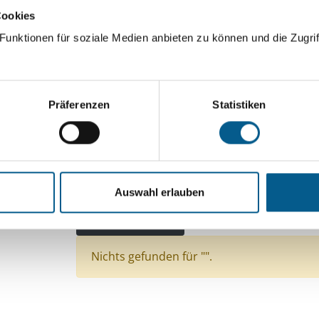
Cookies
ingeben. Ergebnisse können durch die Wahl von Bereichen o
unktionen für soziale Medien anbieten zu können und die Zugrif
Suchen
Präferenzen
Statistiken
Aktive Filter:
Themen: Kinder, Jugendliche & Familie
Themen: Hilfsbedürftige Menschen
Auswahl erlauben
Themen: Wissenschaft und Forschung
Themen:
Alle Filter entfernen
Nichts gefunden für "".