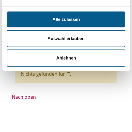
Themen: Kinder, Jugendliche & Familie
Themen: Natur- & Umweltschutz
Alle zulassen
Themen: Seniorinnen, Senioren & Pflege
Themen: Integration
Auswahl erlauben
Themen: Wissenschaft und Forschung
Themen: Ländliche Entwicklung
Ablehnen
Alle Filter entfernen
Nichts gefunden für "".
Nach oben