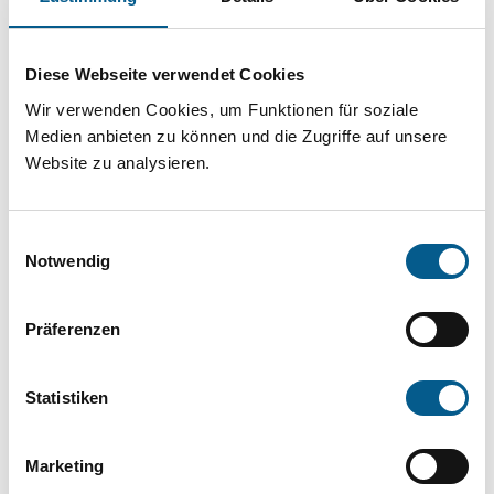
Projekt oder ein Vorhaben? Hier können Sie
direkt über unsere Fördermitteldatenbank und
Diese Webseite verwendet Cookies
Stiftungsdatenbank recherchieren. Bei der
Wir verwenden Cookies, um Funktionen für soziale
Suche bitte die Groß- und Kleinschreibung
Medien anbieten zu können und die Zugriffe auf unsere
beachten.
Website zu analysieren.
Bitte Suchbegriff eingeben. Ergebnisse
Einwilligungsauswahl
können durch die Wahl von Bereichen oder
Notwendig
Kategorien verfeinert werden.
Präferenzen
Suchen
Statistiken
Aktive Filter:
Marketing