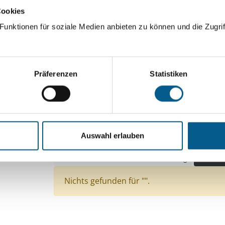
Cookies
ingeben. Ergebnisse können durch die Wahl von Bereichen o
unktionen für soziale Medien anbieten zu können und die Zugrif
Suchen
Präferenzen
Statistiken
Aktive Filter:
Themen: Kinder, Jugendliche & Familie
Themen
Themen: Menschen mit Behinderung
Themen:
Auswahl erlauben
Themen: Bildung und Erziehung
Themen: Tier
Themen: Wissenschaft und Forschung
Alle Fil
Nichts gefunden für "".