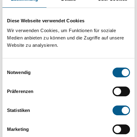
Projekt oder ein Vorhaben? Hier können Sie
direkt über unsere Fördermitteldatenbank und
Diese Webseite verwendet Cookies
Stiftungsdatenbank recherchieren. Bei der
Wir verwenden Cookies, um Funktionen für soziale
Suche bitte die Groß- und Kleinschreibung
Medien anbieten zu können und die Zugriffe auf unsere
beachten.
Website zu analysieren.
Bitte Suchbegriff eingeben. Ergebnisse
Einwilligungsauswahl
können durch die Wahl von Bereichen oder
Notwendig
Kategorien verfeinert werden.
Präferenzen
Suchen
Statistiken
Aktive Filter:
Marketing