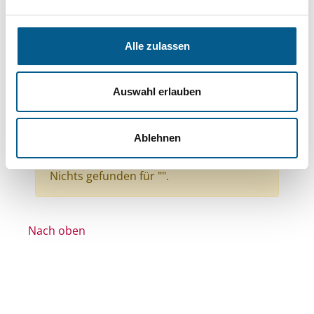
Themen: Kinder, Jugendliche & Familie
Themen: Sport
Alle zulassen
Themen: Menschen mit Behinderung
Themen: Gesundheitswesen
Auswahl erlauben
Themen: Natur- & Umweltschutz
Stiftungstyp: Lokal tätige Stiftung
Ablehnen
Alle Filter entfernen
Nichts gefunden für "".
Nach oben