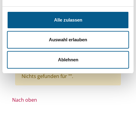
Bereiche: Stiftungen
Themen: Kinder, Jugendliche & Familie
Alle zulassen
Themen: Sport
Themen: Menschen mit Behinderung
Auswahl erlauben
Themen: Gesundheitswesen
Themen: Wohltätige Zwecke
Ablehnen
Alle Filter entfernen
Nichts gefunden für "".
Nach oben