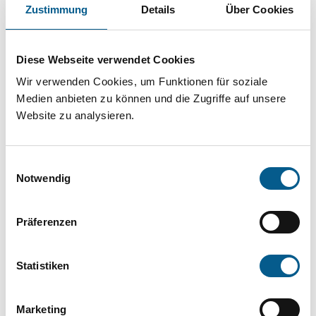
Projekt oder ein Vorhaben? Hier können Sie
Zustimmung
Details
Über Cookies
direkt über unsere Fördermitteldatenbank und
Stiftungsdatenbank recherchieren. Bei der
Diese Webseite verwendet Cookies
Suche bitte die Groß- und Kleinschreibung
Wir verwenden Cookies, um Funktionen für soziale
beachten.
Medien anbieten zu können und die Zugriffe auf unsere
Website zu analysieren.
Bitte Suchbegriff eingeben. Ergebnisse
Einwilligungsauswahl
können durch die Wahl von Bereichen oder
Notwendig
Kategorien verfeinert werden.
Präferenzen
Suchen
Statistiken
Aktive Filter:
Marketing