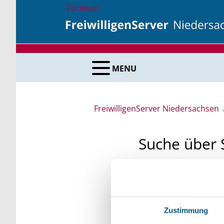
Vorlesen
MENU
FreiwilligenServer Niedersachsen
Suche über 
Sie suchen finanzielle
unsere Fördermittelda
Kleinschreibung beach
Zustimmung