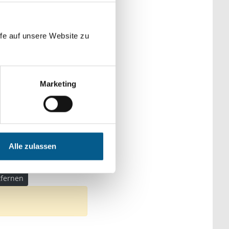
der Kategorien
fe auf unsere Website zu
Marketing
und Erziehung
Alle zulassen
en: Sport
ntfernen