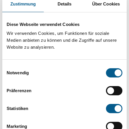
Projekt oder ein Vorhaben? Hier können Sie
Zustimmung
Details
Über Cookies
direkt über unsere Fördermitteldatenbank und
Stiftungsdatenbank recherchieren. Bei der
Diese Webseite verwendet Cookies
Suche bitte die Groß- und Kleinschreibung
Wir verwenden Cookies, um Funktionen für soziale
beachten.
Medien anbieten zu können und die Zugriffe auf unsere
Website zu analysieren.
Bitte Suchbegriff eingeben. Ergebnisse
Einwilligungsauswahl
können durch die Wahl von Bereichen oder
Notwendig
Kategorien verfeinert werden.
Präferenzen
Suchen
Statistiken
Aktive Filter:
Marketing