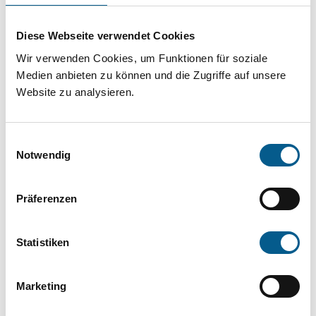
Projekt oder ein Vorhaben? Hier können Sie
direkt über unsere Fördermitteldatenbank und
Diese Webseite verwendet Cookies
Stiftungsdatenbank recherchieren. Bei der
Wir verwenden Cookies, um Funktionen für soziale
Suche bitte die Groß- und Kleinschreibung
Medien anbieten zu können und die Zugriffe auf unsere
Website zu analysieren.
beachten.
Einwilligungsauswahl
Bitte Suchbegriff eingeben. Ergebnisse
Notwendig
können durch die Wahl von Bereichen oder
Kategorien verfeinert werden.
Präferenzen
Suchen
Statistiken
Aktive Filter:
Marketing