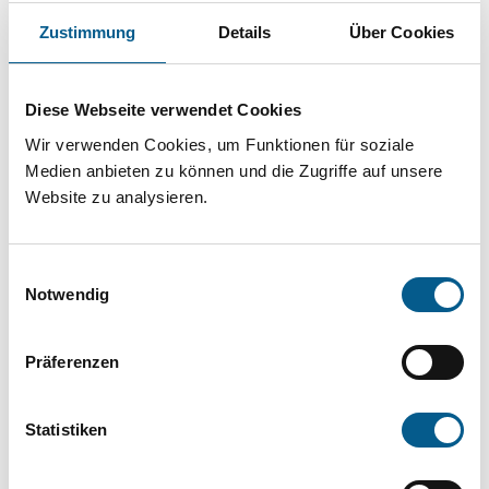
Projekt oder ein Vorhaben? Hier können Sie
Zustimmung
Details
Über Cookies
direkt über unsere Fördermitteldatenbank und
Stiftungsdatenbank recherchieren. Bei der
Diese Webseite verwendet Cookies
Suche bitte die Groß- und Kleinschreibung
Wir verwenden Cookies, um Funktionen für soziale
beachten.
Medien anbieten zu können und die Zugriffe auf unsere
Website zu analysieren.
Bitte Suchbegriff eingeben. Ergebnisse
können durch die Wahl von Bereichen oder
Einwilligungsauswahl
Kategorien verfeinert werden.
Notwendig
Suchen
Präferenzen
Aktive Filter:
Statistiken