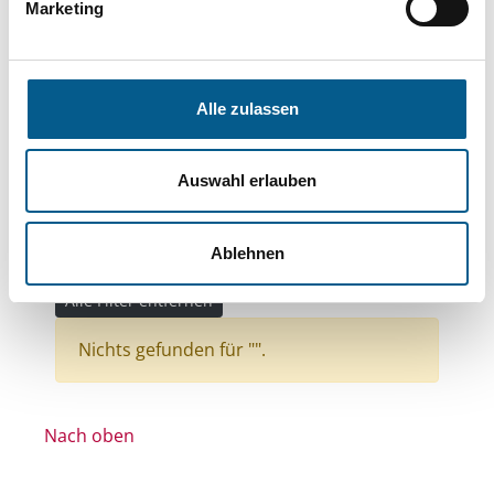
Themen: Politische Bildung & Demokratie
Marketing
Themen: Hilfsbedürftige Menschen
Themen: Ländliche Entwicklung
Alle zulassen
Themen: Wissenschaft und Forschung
Themen: Seniorinnen, Senioren & Pflege
Auswahl erlauben
Themen: Kinder, Jugendliche & Familie
Themen: Kunst & Kultur
Themen: Integration
Ablehnen
Themen: Gesundheitswesen
Alle Filter entfernen
Nichts gefunden für "".
Nach oben