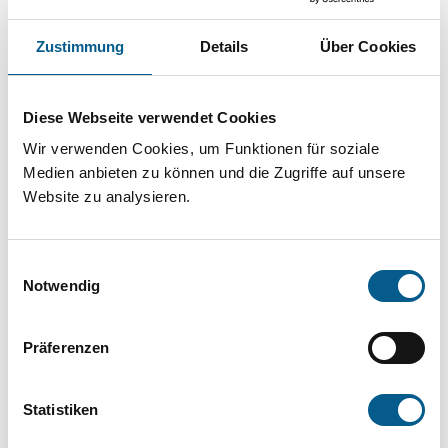
Projekt oder ein Vorhaben? Hier können Sie
direkt über unsere Fördermitteldatenbank und
Zustimmung
Details
Über Cookies
Stiftungsdatenbank recherchieren. Bei der
Suche bitte die Groß- und Kleinschreibung
Diese Webseite verwendet Cookies
beachten.
Wir verwenden Cookies, um Funktionen für soziale
Medien anbieten zu können und die Zugriffe auf unsere
Website zu analysieren.
Bitte Suchbegriff eingeben. Ergebnisse
können durch die Wahl von Bereichen oder
Einwilligungsauswahl
Kategorien verfeinert werden.
Notwendig
Suchen
Präferenzen
Aktive Filter:
Statistiken