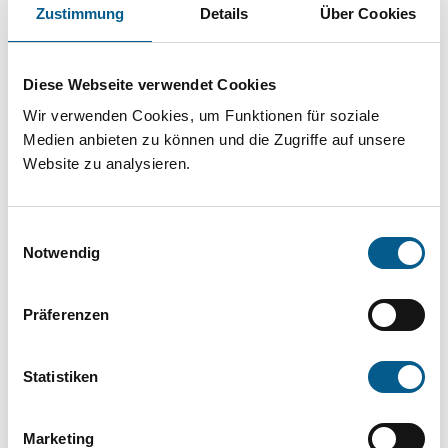
Projekt oder ein Vorhaben? Hier können Sie
Zustimmung
Details
Über Cookies
direkt über unsere Fördermitteldatenbank und
Stiftungsdatenbank recherchieren. Bei der
Diese Webseite verwendet Cookies
Suche bitte die Groß- und Kleinschreibung
Wir verwenden Cookies, um Funktionen für soziale
beachten.
Medien anbieten zu können und die Zugriffe auf unsere
Website zu analysieren.
Bitte Suchbegriff eingeben. Ergebnisse
Einwilligungsauswahl
können durch die Wahl von Bereichen oder
Notwendig
Kategorien verfeinert werden.
Präferenzen
Suchen
Statistiken
Aktive Filter:
Marketing