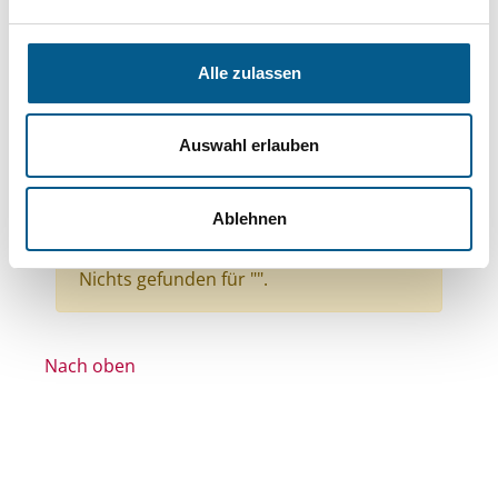
Themen: Politische Bildung & Demokratie
Themen: Hilfsbedürftige Menschen
Alle zulassen
Themen: Ländliche Entwicklung
Themen: Seniorinnen, Senioren & Pflege
Auswahl erlauben
Themen: Kinder, Jugendliche & Familie
Themen: Kunst & Kultur
Ablehnen
Themen: Denkmalschutz
Alle Filter entfernen
Nichts gefunden für "".
Nach oben