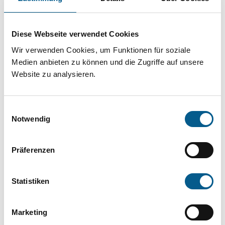
Projekt oder ein Vorhaben? Hier können Sie
direkt über unsere Fördermitteldatenbank und
Diese Webseite verwendet Cookies
Stiftungsdatenbank recherchieren. Bei der
Wir verwenden Cookies, um Funktionen für soziale
Suche bitte die Groß- und Kleinschreibung
Medien anbieten zu können und die Zugriffe auf unsere
beachten.
Website zu analysieren.
Bitte Suchbegriff eingeben. Ergebnisse
Einwilligungsauswahl
können durch die Wahl von Bereichen oder
Notwendig
Kategorien verfeinert werden.
Präferenzen
Suchen
Statistiken
Aktive Filter:
Marketing