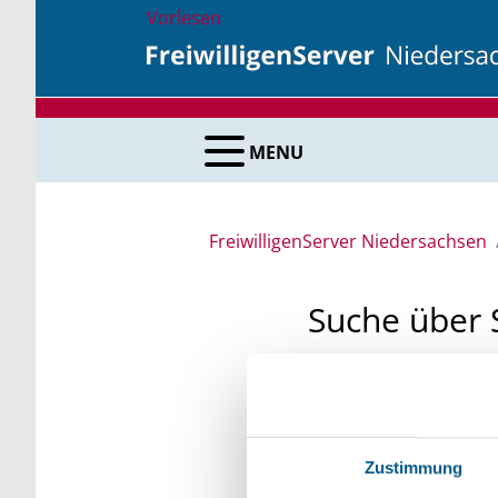
Vorlesen
MENU
FreiwilligenServer Niedersachsen
Suche über 
Sie suchen finanzielle
unsere Fördermittelda
Kleinschreibung beach
Zustimmung