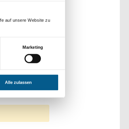
der Kategorien
fe auf unsere Website zu
Marketing
ändliche Entwicklung
Alle zulassen
: Kunst & Kultur