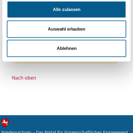
Themen: Politische Bildung & Demokratie
Alle zulassen
Themen: Hilfsbedürftige Menschen
Themen: Ländliche Entwicklung
Auswahl erlauben
Themen: Seniorinnen, Senioren & Pflege
Themen: Kunst & Kultur
Alle Filter entfernen
Ablehnen
Nichts gefunden für "".
Nach oben
Niedersachsen – Das Portal für bürgerschaftliches Engagement