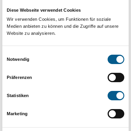
Projekt oder ein Vorhaben? Hier können Sie
Diese Webseite verwendet Cookies
direkt über unsere Fördermitteldatenbank und
Wir verwenden Cookies, um Funktionen für soziale
Stiftungsdatenbank recherchieren. Bei der
Medien anbieten zu können und die Zugriffe auf unsere
Suche bitte die Groß- und Kleinschreibung
Website zu analysieren.
beachten.
Einwilligungsauswahl
Bitte Suchbegriff eingeben. Ergebnisse
Notwendig
können durch die Wahl von Bereichen oder
Präferenzen
Kategorien verfeinert werden.
Suchen
Statistiken
Aktive Filter:
Marketing