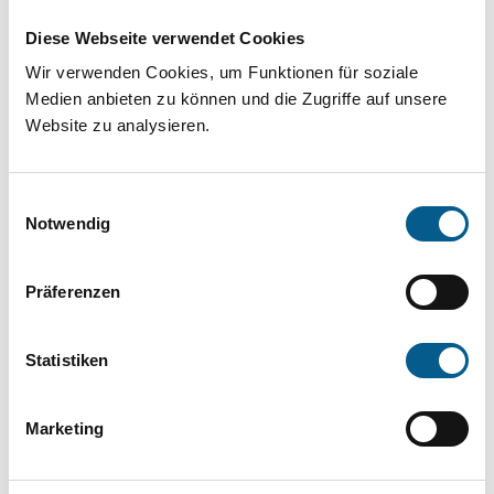
Projekt oder ein Vorhaben? Hier können Sie
Diese Webseite verwendet Cookies
direkt über unsere Fördermitteldatenbank und
Wir verwenden Cookies, um Funktionen für soziale
Stiftungsdatenbank recherchieren. Bei der
Medien anbieten zu können und die Zugriffe auf unsere
Suche bitte die Groß- und Kleinschreibung
Website zu analysieren.
beachten.
Einwilligungsauswahl
Bitte Suchbegriff eingeben. Ergebnisse
Notwendig
können durch die Wahl von Bereichen oder
Präferenzen
Kategorien verfeinert werden.
Suchen
Statistiken
Aktive Filter:
Marketing