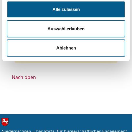
Themen: Politische Bildung & Demokratie
Alle zulassen
Themen: Hilfsbedürftige Menschen
Themen: Ländliche Entwicklung
Auswahl erlauben
Themen: Kinder, Jugendliche & Familie
Themen: Kunst & Kultur
Alle Filter entfernen
Ablehnen
Nichts gefunden für "".
Nach oben
Niedersachsen – Das Portal für bürgerschaftliches Engagement