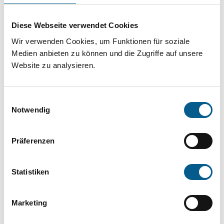
Projekt oder ein Vorhaben? Hier können Sie
direkt über unsere Fördermitteldatenbank und
Diese Webseite verwendet Cookies
Stiftungsdatenbank recherchieren. Bei der
Wir verwenden Cookies, um Funktionen für soziale
Suche bitte die Groß- und Kleinschreibung
Medien anbieten zu können und die Zugriffe auf unsere
Website zu analysieren.
beachten.
Einwilligungsauswahl
Bitte Suchbegriff eingeben. Ergebnisse
Notwendig
können durch die Wahl von Bereichen oder
Kategorien verfeinert werden.
Präferenzen
Suchen
Statistiken
Aktive Filter:
Marketing