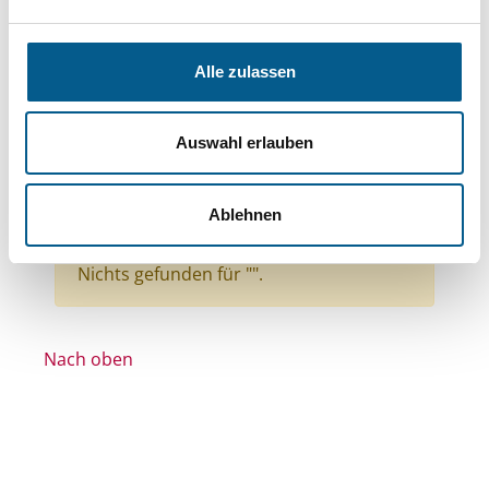
Bereiche: Stiftungen
Themen: Politische Bildung & Demokratie
Alle zulassen
Themen: Wissenschaft und Forschung
Themen: Integration
Themen: Sport
Auswahl erlauben
Themen: Wohltätige Zwecke
Themen: Kinder, Jugendliche & Familie
Ablehnen
Alle Filter entfernen
Nichts gefunden für "".
Nach oben