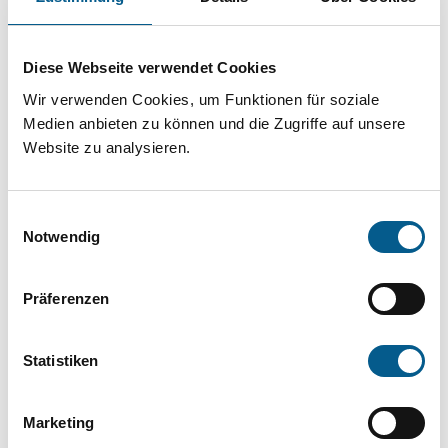
Projekt oder ein Vorhaben? Hier können Sie
direkt über unsere Fördermitteldatenbank und
Diese Webseite verwendet Cookies
Stiftungsdatenbank recherchieren. Bei der
Wir verwenden Cookies, um Funktionen für soziale
Suche bitte die Groß- und Kleinschreibung
Medien anbieten zu können und die Zugriffe auf unsere
beachten.
Website zu analysieren.
Bitte Suchbegriff eingeben. Ergebnisse
Einwilligungsauswahl
können durch die Wahl von Bereichen oder
Notwendig
Kategorien verfeinert werden.
Präferenzen
Suchen
Statistiken
Aktive Filter:
Marketing