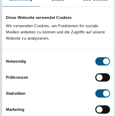
Projekt oder ein Vorhaben? Hier können Sie
direkt über unsere Fördermitteldatenbank und
Diese Webseite verwendet Cookies
Stiftungsdatenbank recherchieren. Bei der
Wir verwenden Cookies, um Funktionen für soziale
Suche bitte die Groß- und Kleinschreibung
Medien anbieten zu können und die Zugriffe auf unsere
beachten.
Website zu analysieren.
Bitte Suchbegriff eingeben. Ergebnisse
Einwilligungsauswahl
können durch die Wahl von Bereichen oder
Notwendig
Kategorien verfeinert werden.
Präferenzen
Suchen
Statistiken
Aktive Filter:
Marketing