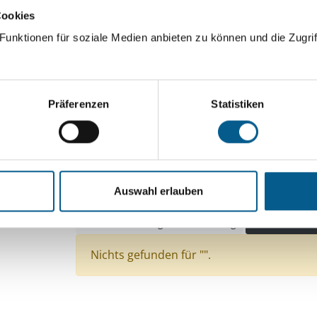
Cookies
ingeben. Ergebnisse können durch die Wahl von Bereichen o
unktionen für soziale Medien anbieten zu können und die Zugrif
Suchen
Präferenzen
Statistiken
Aktive Filter:
Themen: Politische Bildung & Demokratie
Themen: Ländliche Entwicklung
Themen: Wiss
Auswahl erlauben
Themen: Gesundheitswesen
Themen: Kinder, 
Themen: Bildung und Erziehung
Alle Filter en
Nichts gefunden für "".