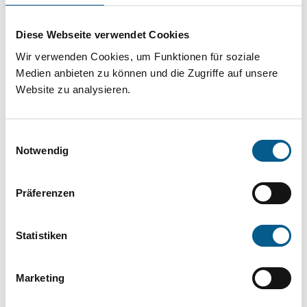
Projekt oder ein Vorhaben? Hier können Sie
direkt über unsere Fördermitteldatenbank und
Diese Webseite verwendet Cookies
Stiftungsdatenbank recherchieren. Bei der
Wir verwenden Cookies, um Funktionen für soziale
Suche bitte die Groß- und Kleinschreibung
Medien anbieten zu können und die Zugriffe auf unsere
Website zu analysieren.
beachten.
Einwilligungsauswahl
Bitte Suchbegriff eingeben. Ergebnisse
Notwendig
können durch die Wahl von Bereichen oder
Kategorien verfeinert werden.
Präferenzen
Suchen
Statistiken
Aktive Filter:
Marketing