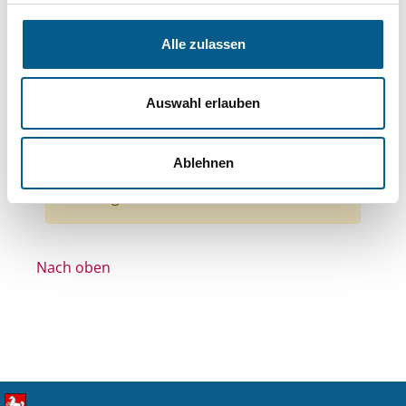
Themen: Politische Bildung & Demokratie
Themen: Ländliche Entwicklung
Alle zulassen
Themen: Wissenschaft und Forschung
Themen: Gesundheitswesen
Auswahl erlauben
Themen: Kinder, Jugendliche & Familie
Themen: Integration
Alle Filter entfernen
Ablehnen
Nichts gefunden für "".
Nach oben