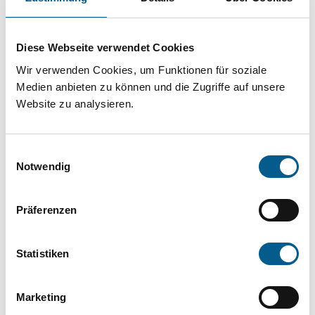
Projekt oder ein Vorhaben? Hier können Sie
direkt über unsere Fördermitteldatenbank und
Diese Webseite verwendet Cookies
Stiftungsdatenbank recherchieren. Bei der
Wir verwenden Cookies, um Funktionen für soziale
Suche bitte die Groß- und Kleinschreibung
Medien anbieten zu können und die Zugriffe auf unsere
beachten.
Website zu analysieren.
Bitte Suchbegriff eingeben. Ergebnisse
Einwilligungsauswahl
können durch die Wahl von Bereichen oder
Notwendig
Kategorien verfeinert werden.
Präferenzen
Suchen
Statistiken
Aktive Filter:
Marketing