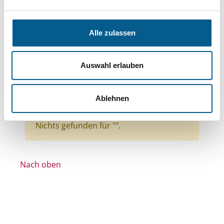
Themen: Politische Bildung & Demokratie
Themen: Ländliche Entwicklung
Alle zulassen
Themen: Wissenschaft und Forschung
Themen: Gesundheitswesen
Auswahl erlauben
Themen: Kirchliche Zwecke
Themen: Hilfsbedürftige Menschen
Ablehnen
Alle Filter entfernen
Nichts gefunden für "".
Nach oben