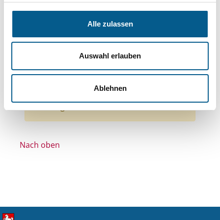
Themen: Politische Bildung & Demokratie
Themen: Ländliche Entwicklung
Alle zulassen
Themen: Wissenschaft und Forschung
Themen: Gesundheitswesen
Themen: Sport
Auswahl erlauben
Themen: Denkmalschutz und Denkmalpflege
Alle Filter entfernen
Ablehnen
Nichts gefunden für "".
Nach oben