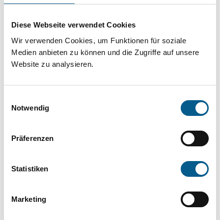
Projekt oder ein Vorhaben? Hier können Sie
direkt über unsere Fördermitteldatenbank und
Diese Webseite verwendet Cookies
Stiftungsdatenbank recherchieren. Bei der
Wir verwenden Cookies, um Funktionen für soziale
Suche bitte die Groß- und Kleinschreibung
Medien anbieten zu können und die Zugriffe auf unsere
Website zu analysieren.
beachten.
Einwilligungsauswahl
Bitte Suchbegriff eingeben. Ergebnisse
Notwendig
können durch die Wahl von Bereichen oder
Kategorien verfeinert werden.
Präferenzen
Suchen
Statistiken
Aktive Filter:
Marketing