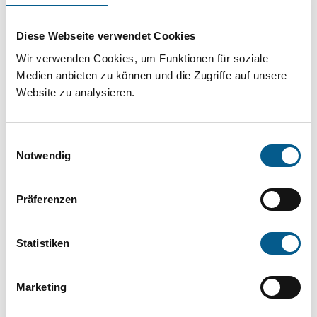
Projekt oder ein Vorhaben? Hier können Sie
direkt über unsere Fördermitteldatenbank und
Diese Webseite verwendet Cookies
Stiftungsdatenbank recherchieren. Bei der
Wir verwenden Cookies, um Funktionen für soziale
Suche bitte die Groß- und Kleinschreibung
Medien anbieten zu können und die Zugriffe auf unsere
Website zu analysieren.
beachten.
Einwilligungsauswahl
Bitte Suchbegriff eingeben. Ergebnisse
Notwendig
können durch die Wahl von Bereichen oder
Kategorien verfeinert werden.
Präferenzen
Suchen
Statistiken
Aktive Filter:
Marketing