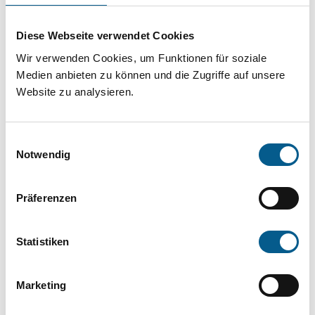
Projekt oder ein Vorhaben? Hier können Sie
direkt über unsere Fördermitteldatenbank und
Diese Webseite verwendet Cookies
Stiftungsdatenbank recherchieren. Bei der
Wir verwenden Cookies, um Funktionen für soziale
Suche bitte die Groß- und Kleinschreibung
Medien anbieten zu können und die Zugriffe auf unsere
Website zu analysieren.
beachten.
Einwilligungsauswahl
Bitte Suchbegriff eingeben. Ergebnisse
Notwendig
können durch die Wahl von Bereichen oder
Kategorien verfeinert werden.
Präferenzen
Suchen
Statistiken
Aktive Filter:
Marketing