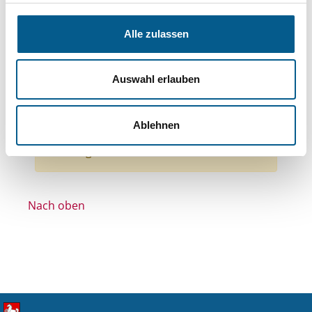
Themen: Politische Bildung & Demokratie
Themen: Ländliche Entwicklung
Alle zulassen
Themen: Wissenschaft und Forschung
Themen: Gesundheitswesen
Themen: Sport
Auswahl erlauben
Themen: Seniorinnen, Senioren & Pflege
Alle Filter entfernen
Ablehnen
Nichts gefunden für "".
Nach oben