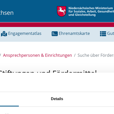
Engagementatlas
Ehrenamtskarte
Gut
Ansprechpersonen & Einrichtungen
Suche über Förderm
Stiftungen und Fördermittel
 Unterstützung für ein Projekt oder ein Vorhaben? Hier könn
tenbank und Stiftungsdatenbank recherchieren. Bei der Suc
Details
ten.