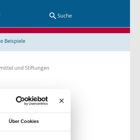
Suche
e Beispiele
ittel und Stiftungen
en Sie direkt über
he bitte die Groß- und
Über Cookies