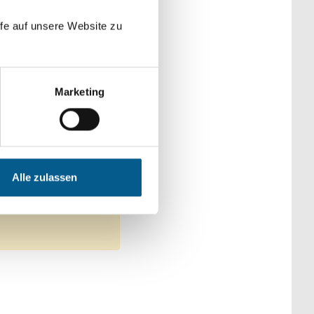
der Kategorien
fe auf unsere Website zu
Marketing
ndheitswesen
Alle zulassen
lle Filter entfernen