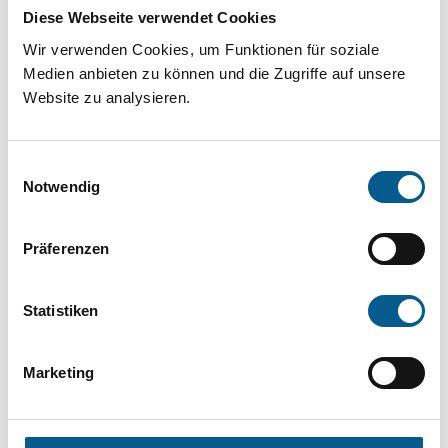
Projekt oder ein Vorhaben? Hier können Sie
Diese Webseite verwendet Cookies
direkt über unsere Fördermitteldatenbank und
Wir verwenden Cookies, um Funktionen für soziale
Stiftungsdatenbank recherchieren. Bei der
Medien anbieten zu können und die Zugriffe auf unsere
Website zu analysieren.
Suche bitte die Groß- und Kleinschreibung
beachten.
Einwilligungsauswahl
Notwendig
Bitte Suchbegriff eingeben. Ergebnisse
können durch die Wahl von Bereichen oder
Präferenzen
Kategorien verfeinert werden.
Statistiken
Suchen
Marketing
Aktive Filter: