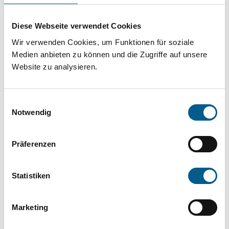
Projekt oder ein Vorhaben? Hier können Sie
direkt über unsere Fördermitteldatenbank und
Diese Webseite verwendet Cookies
Stiftungsdatenbank recherchieren. Bei der
Wir verwenden Cookies, um Funktionen für soziale
Suche bitte die Groß- und Kleinschreibung
Medien anbieten zu können und die Zugriffe auf unsere
Website zu analysieren.
beachten.
Einwilligungsauswahl
Bitte Suchbegriff eingeben. Ergebnisse
Notwendig
können durch die Wahl von Bereichen oder
Kategorien verfeinert werden.
Präferenzen
Suchen
Statistiken
Aktive Filter:
Marketing