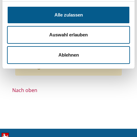
Themen: Politische Bildung & Demokratie
Themen: Ländliche Entwicklung
Alle zulassen
Themen: Gesundheitswesen
Themen: Kunst & Kultur
Auswahl erlauben
Stiftungstyp: Lokal tätige Stiftung
Alle Filter entfernen
Ablehnen
Nichts gefunden für "".
Nach oben