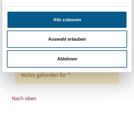
Bereiche: Stiftungen
Themen: Seniorinnen, Senioren & Pflege
Alle zulassen
Themen: Menschen mit Behinderung
Themen: Kinder, Jugendliche & Familie
Auswahl erlauben
Themen: Integration
Themen: Wohltätige Zwecke
Ablehnen
Alle Filter entfernen
Nichts gefunden für "".
Nach oben