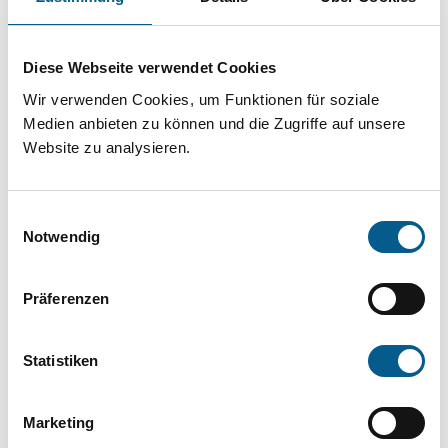
Projekt oder ein Vorhaben? Hier können Sie
direkt über unsere Fördermitteldatenbank und
Diese Webseite verwendet Cookies
Stiftungsdatenbank recherchieren. Bei der
Wir verwenden Cookies, um Funktionen für soziale
Suche bitte die Groß- und Kleinschreibung
Medien anbieten zu können und die Zugriffe auf unsere
beachten.
Website zu analysieren.
Bitte Suchbegriff eingeben. Ergebnisse
Einwilligungsauswahl
können durch die Wahl von Bereichen oder
Notwendig
Kategorien verfeinert werden.
Präferenzen
Suchen
Statistiken
Aktive Filter:
Marketing