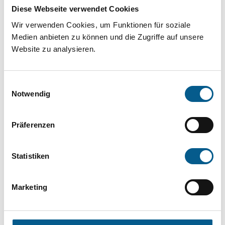
Projekt oder ein Vorhaben? Hier können Sie
Diese Webseite verwendet Cookies
direkt über unsere Fördermitteldatenbank und
Wir verwenden Cookies, um Funktionen für soziale
Stiftungsdatenbank recherchieren. Bei der
Medien anbieten zu können und die Zugriffe auf unsere
Website zu analysieren.
Suche bitte die Groß- und Kleinschreibung
beachten.
Einwilligungsauswahl
Notwendig
Bitte Suchbegriff eingeben. Ergebnisse
können durch die Wahl von Bereichen oder
Präferenzen
Kategorien verfeinert werden.
Statistiken
Suchen
Marketing
Aktive Filter: