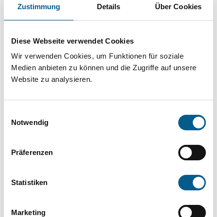
Projekt oder ein Vorhaben? Hier können Sie
Zustimmung
Details
Über Cookies
direkt über unsere Fördermitteldatenbank und
Stiftungsdatenbank recherchieren. Bei der
Diese Webseite verwendet Cookies
Suche bitte die Groß- und Kleinschreibung
Wir verwenden Cookies, um Funktionen für soziale
beachten.
Medien anbieten zu können und die Zugriffe auf unsere
Website zu analysieren.
Bitte Suchbegriff eingeben. Ergebnisse
Einwilligungsauswahl
können durch die Wahl von Bereichen oder
Notwendig
Kategorien verfeinert werden.
Präferenzen
Suchen
Statistiken
Aktive Filter:
Marketing