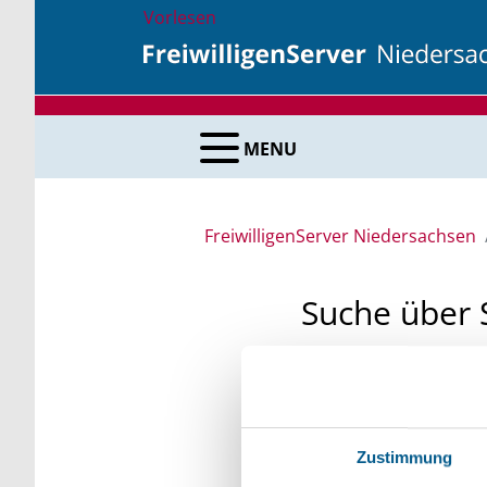
Vorlesen
MENU
FreiwilligenServer Niedersachsen
Suche über 
Sie suchen finanzielle
unsere Fördermittelda
Kleinschreibung beach
Zustimmung