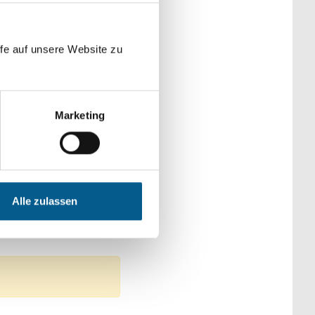
der Kategorien
fe auf unsere Website zu
Marketing
: Sonstige
itswesen
Alle zulassen
Lokal tätige Stiftung