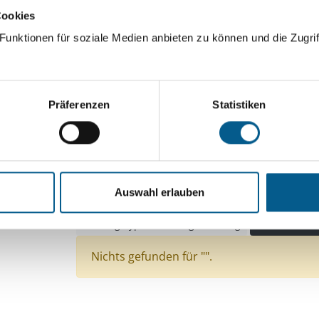
Cookies
ingeben. Ergebnisse können durch die Wahl von Bereichen o
unktionen für soziale Medien anbieten zu können und die Zugrif
Suchen
Präferenzen
Statistiken
Aktive Filter:
Bereiche: Stiftungen
Themen: Sport
Themen
Themen: Wohlfahrtswesen
Themen: Gesundhe
Auswahl erlauben
Themen: Integration
Themen: Kinder, Jugendli
Stiftungstyp: Lokal tätige Stiftung
Alle Filter e
Nichts gefunden für "".