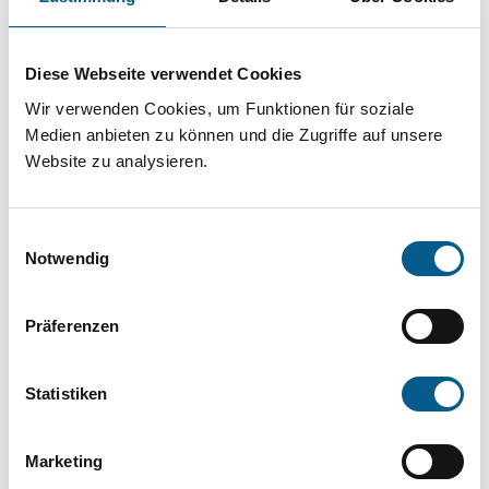
Projekt oder ein Vorhaben? Hier können Sie
direkt über unsere Fördermitteldatenbank und
Diese Webseite verwendet Cookies
Stiftungsdatenbank recherchieren. Bei der
Wir verwenden Cookies, um Funktionen für soziale
Suche bitte die Groß- und Kleinschreibung
Medien anbieten zu können und die Zugriffe auf unsere
beachten.
Website zu analysieren.
Bitte Suchbegriff eingeben. Ergebnisse
Einwilligungsauswahl
können durch die Wahl von Bereichen oder
Notwendig
Kategorien verfeinert werden.
Präferenzen
Suchen
Statistiken
Aktive Filter:
Marketing