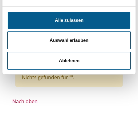
Bereiche: Stiftungen
Themen: Sport
Themen: Sonstige
Themen: Wohlfahrtswesen
Alle zulassen
Themen: Gesundheitswesen
Themen: Integration
Auswahl erlauben
Themen: Kirchliche Zwecke
Stiftungstyp: Lokal tätige Stiftung
Ablehnen
Alle Filter entfernen
Nichts gefunden für "".
Nach oben