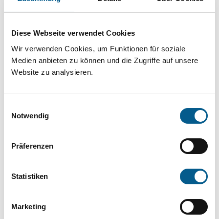
Projekt oder ein Vorhaben? Hier können Sie
direkt über unsere Fördermitteldatenbank und
Diese Webseite verwendet Cookies
Stiftungsdatenbank recherchieren. Bei der
Wir verwenden Cookies, um Funktionen für soziale
Suche bitte die Groß- und Kleinschreibung
Medien anbieten zu können und die Zugriffe auf unsere
beachten.
Website zu analysieren.
Bitte Suchbegriff eingeben. Ergebnisse
Einwilligungsauswahl
können durch die Wahl von Bereichen oder
Notwendig
Kategorien verfeinert werden.
Präferenzen
Suchen
Statistiken
Aktive Filter:
Marketing