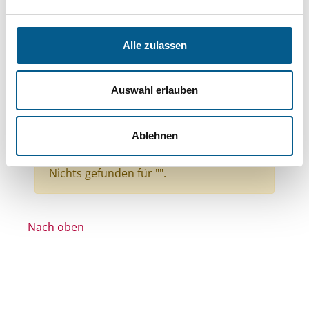
Bereiche: Stiftungen
Themen: Sport
Themen: Sonstige
Themen: Wohlfahrtswesen
Alle zulassen
Themen: Gesundheitswesen
Themen: Kunst & Kultur
Auswahl erlauben
Themen: Seniorinnen, Senioren & Pflege
Stiftungstyp: Lokal tätige Stiftung
Ablehnen
Alle Filter entfernen
Nichts gefunden für "".
Nach oben