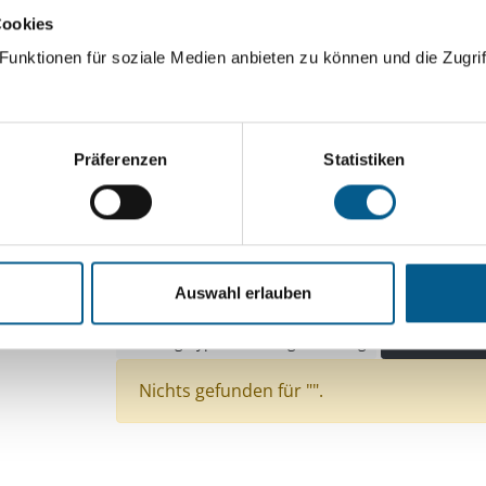
Cookies
ingeben. Ergebnisse können durch die Wahl von Bereichen o
unktionen für soziale Medien anbieten zu können und die Zugrif
Suchen
Präferenzen
Statistiken
Aktive Filter:
Bereiche: Stiftungen
Themen: Sport
Themen
Themen: Wohlfahrtswesen
Themen: Natur- & 
Auswahl erlauben
Themen: Bildung und Erziehung
Themen: Länd
Stiftungstyp: Lokal tätige Stiftung
Alle Filter e
Nichts gefunden für "".