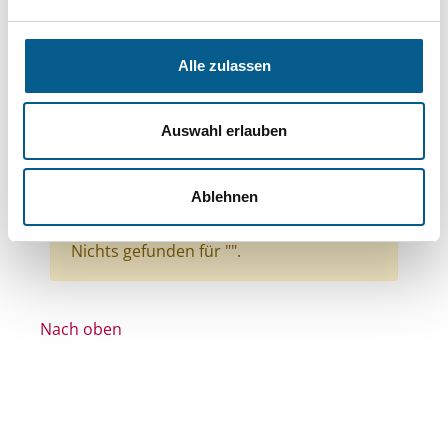
Bereiche: Stiftungen
Themen: Sport
Themen: Sonstige
Themen: Wohlfahrtswesen
Alle zulassen
Themen: Natur- & Umweltschutz
Themen: Kirchliche Zwecke
Auswahl erlauben
Themen: Seniorinnen, Senioren & Pflege
Stiftungstyp: Lokal tätige Stiftung
Ablehnen
Alle Filter entfernen
Nichts gefunden für "".
Nach oben