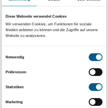
Projekt oder ein Vorhaben? Hier können Sie
direkt über unsere Fördermitteldatenbank und
Diese Webseite verwendet Cookies
Stiftungsdatenbank recherchieren. Bei der
Wir verwenden Cookies, um Funktionen für soziale
Suche bitte die Groß- und Kleinschreibung
Medien anbieten zu können und die Zugriffe auf unsere
beachten.
Website zu analysieren.
Bitte Suchbegriff eingeben. Ergebnisse
Einwilligungsauswahl
können durch die Wahl von Bereichen oder
Notwendig
Kategorien verfeinert werden.
Präferenzen
Suchen
Statistiken
Aktive Filter:
Marketing