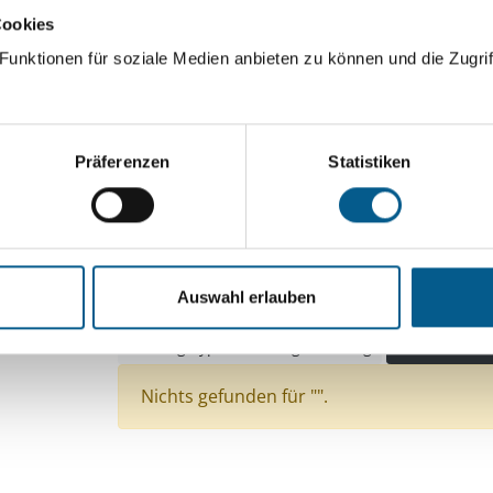
Cookies
ingeben. Ergebnisse können durch die Wahl von Bereichen o
unktionen für soziale Medien anbieten zu können und die Zugrif
Suchen
Präferenzen
Statistiken
Aktive Filter:
Bereiche: Stiftungen
Themen: Sport
Themen
Themen: Wohlfahrtswesen
Themen: Natur- & 
Auswahl erlauben
Themen: Seniorinnen, Senioren & Pflege
Them
Stiftungstyp: Lokal tätige Stiftung
Alle Filter e
Nichts gefunden für "".