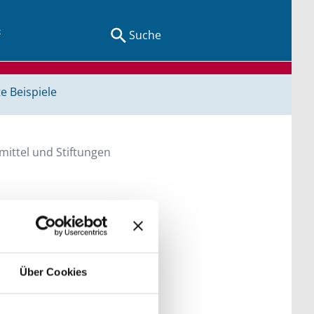
Suche
e Beispiele
ittel und Stiftungen
en Sie direkt über
he bitte die Groß- und
Über Cookies