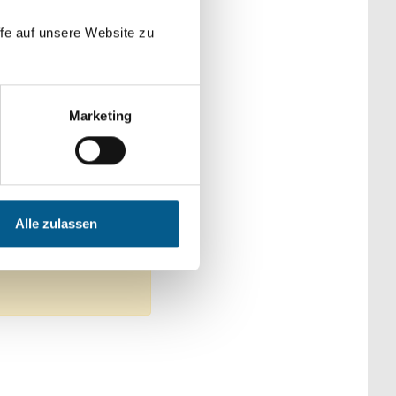
der Kategorien
fe auf unsere Website zu
Marketing
: Sonstige
chutz
Alle zulassen
ntfernen