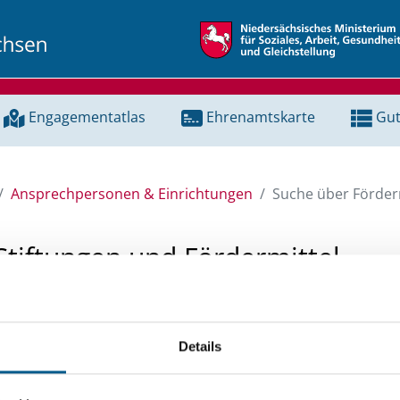
Engagementatlas
Ehrenamtskarte
Gut
Ansprechpersonen & Einrichtungen
Suche über Förderm
Stiftungen und Fördermittel
 Unterstützung für ein Projekt oder ein Vorhaben? Hier könn
tenbank und Stiftungsdatenbank recherchieren. Bei der Suc
Details
ten.