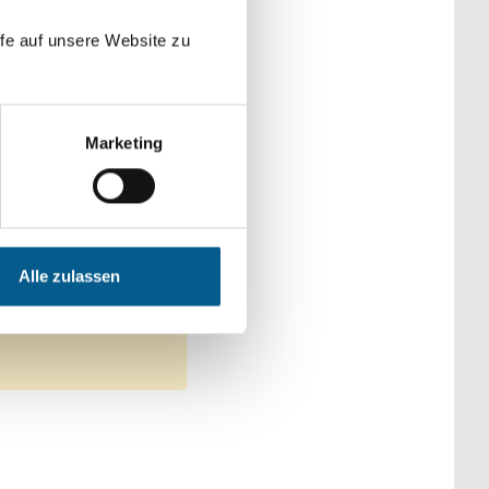
der Kategorien
fe auf unsere Website zu
Marketing
Wohlfahrtswesen
chaftliches Engagement
Alle zulassen
ntfernen