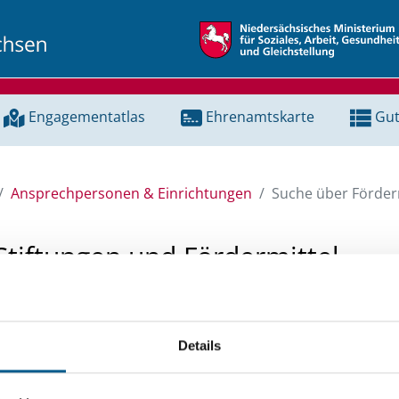
Engagementatlas
Ehrenamtskarte
Gut
Ansprechpersonen & Einrichtungen
Suche über Förderm
Stiftungen und Fördermittel
 Unterstützung für ein Projekt oder ein Vorhaben? Hier könn
tenbank und Stiftungsdatenbank recherchieren. Bei der Suc
Details
ten.