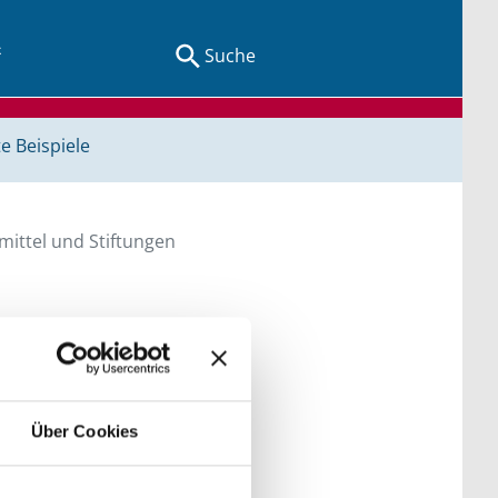
Suche
e Beispiele
ittel und Stiftungen
en Sie direkt über
he bitte die Groß- und
Über Cookies