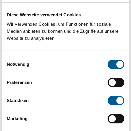
Projekt oder ein Vorhaben? Hier können Sie
direkt über unsere Fördermitteldatenbank und
Diese Webseite verwendet Cookies
Stiftungsdatenbank recherchieren. Bei der
Wir verwenden Cookies, um Funktionen für soziale
Suche bitte die Groß- und Kleinschreibung
Medien anbieten zu können und die Zugriffe auf unsere
Website zu analysieren.
beachten.
Einwilligungsauswahl
Bitte Suchbegriff eingeben. Ergebnisse
Notwendig
können durch die Wahl von Bereichen oder
Kategorien verfeinert werden.
Präferenzen
Suchen
Statistiken
Aktive Filter:
Marketing