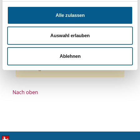
Themen: Sport
Themen: Sonstige
Themen: Wohlfahrtswesen
Alle zulassen
Themen: Natur- & Umweltschutz
Themen: Ländliche Entwicklung
Auswahl erlauben
Stiftungstyp: Lokal tätige Stiftung
Alle Filter entfernen
Ablehnen
Nichts gefunden für "".
Nach oben