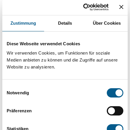
Projekt oder ein Vorhaben? Hier können Sie
direkt über unsere Fördermitteldatenbank und
Stiftungsdatenbank recherchieren. Bei der
Zustimmung
Details
Über Cookies
Suche bitte die Groß- und Kleinschreibung
beachten.
Diese Webseite verwendet Cookies
Wir verwenden Cookies, um Funktionen für soziale
Bitte Suchbegriff eingeben. Ergebnisse
Medien anbieten zu können und die Zugriffe auf unsere
Website zu analysieren.
können durch die Wahl von Bereichen oder
Kategorien verfeinert werden.
Einwilligungsauswahl
Notwendig
Suchen
Präferenzen
Aktive Filter:
Statistiken