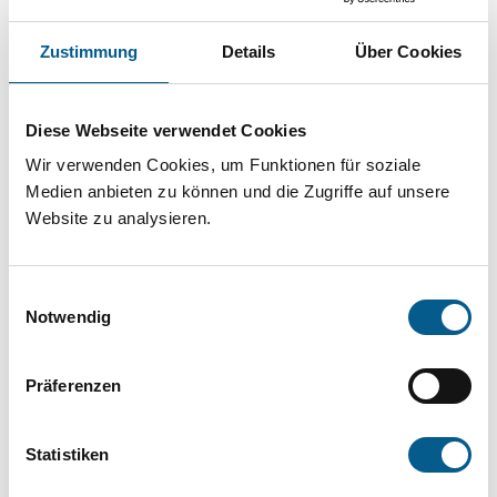
Projekt oder ein Vorhaben? Hier können Sie
direkt über unsere Fördermitteldatenbank und
Zustimmung
Details
Über Cookies
Stiftungsdatenbank recherchieren. Bei der
Suche bitte die Groß- und Kleinschreibung
Diese Webseite verwendet Cookies
beachten.
Wir verwenden Cookies, um Funktionen für soziale
Medien anbieten zu können und die Zugriffe auf unsere
Website zu analysieren.
Bitte Suchbegriff eingeben. Ergebnisse
können durch die Wahl von Bereichen oder
Einwilligungsauswahl
Kategorien verfeinert werden.
Notwendig
Suchen
Präferenzen
Aktive Filter:
Statistiken