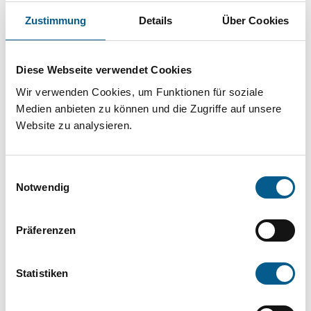
Projekt oder ein Vorhaben? Hier können Sie
Zustimmung
Details
Über Cookies
direkt über unsere Fördermitteldatenbank und
Stiftungsdatenbank recherchieren. Bei der
Diese Webseite verwendet Cookies
Suche bitte die Groß- und Kleinschreibung
Wir verwenden Cookies, um Funktionen für soziale
beachten.
Medien anbieten zu können und die Zugriffe auf unsere
Website zu analysieren.
Bitte Suchbegriff eingeben. Ergebnisse
können durch die Wahl von Bereichen oder
Einwilligungsauswahl
Kategorien verfeinert werden.
Notwendig
Suchen
Präferenzen
Aktive Filter:
Statistiken