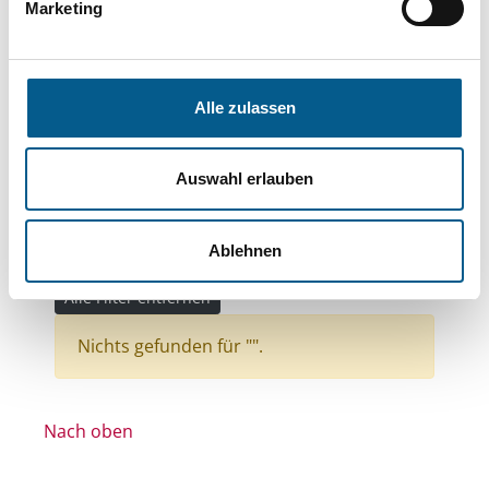
Themen: Sport
Marketing
Themen: Bürgerschaftliches Engagement
Themen: Tierschutz
Alle zulassen
Themen: Kirchliche Zwecke
Themen: Kunst & Kultur
Auswahl erlauben
Themen: Gesundheitswesen
Themen: Denkmalschutz
Ablehnen
Stiftungstyp: Lokal tätige Stiftung
Alle Filter entfernen
Nichts gefunden für "".
Nach oben