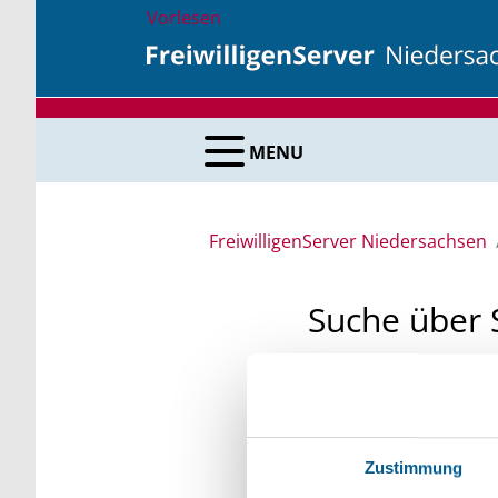
Vorlesen
MENU
FreiwilligenServer Niedersachsen
Suche über 
Sie suchen finanzielle
unsere Fördermittelda
Kleinschreibung beach
Zustimmung