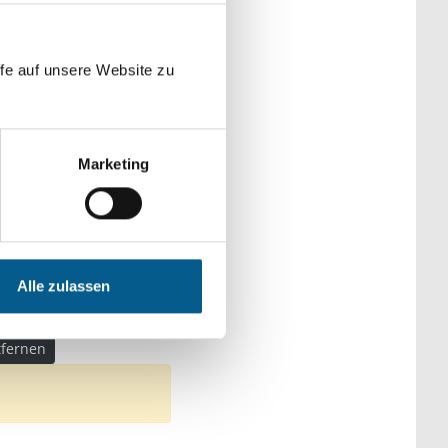
der Kategorien
fe auf unsere Website zu
Marketing
ngagement
iehung
ndliche & Familie
Alle zulassen
nen, Senioren & Pflege
ntfernen