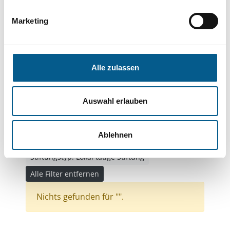
Themen: Sport
Themen: Bürgerschaftliches Engagement
Marketing
Themen: Kirchliche Zwecke
Themen: Bildung und Erziehung
Alle zulassen
Themen: Kunst & Kultur
Themen: Kinder, Jugendliche & Familie
Auswahl erlauben
Themen: Gesundheitswesen
Themen: Wohlfahrtswesen
Ablehnen
Themen: Integration
Stiftungstyp: Lokal tätige Stiftung
Alle Filter entfernen
Nichts gefunden für "".