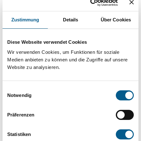
Projekt oder ein Vorhaben? Hier können Sie
direkt über unsere Fördermitteldatenbank und
Zustimmung
Details
Über Cookies
Stiftungsdatenbank recherchieren. Bei der
Suche bitte die Groß- und Kleinschreibung
Diese Webseite verwendet Cookies
beachten.
Wir verwenden Cookies, um Funktionen für soziale
Medien anbieten zu können und die Zugriffe auf unsere
Bitte Suchbegriff eingeben. Ergebnisse
Website zu analysieren.
können durch die Wahl von Bereichen oder
Kategorien verfeinert werden.
Einwilligungsauswahl
Notwendig
Suchen
Präferenzen
Aktive Filter:
Statistiken